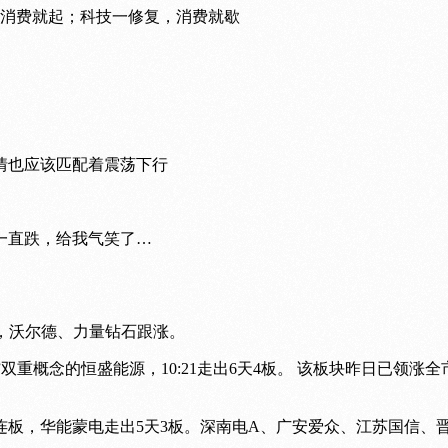
，消费就起；科技一修复，消费就歇
情也应该匹配着震荡下行
一直跌，给我气笑了…
%，沃尔德、力量钻石跟涨。
钻石”双重概念的恒盛能源，10:21走出6天4板。 该板块昨日
3连板，华能蒙电走出5天3板。深南电A、广安爱众、江苏国信