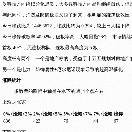
泛科技方向继续分化退潮，大多数科技方向品种继续跟跌，但
与此同时，消费及防御板块又拉了起来，很明显的跷跷板效应
今日涨跌比为 1446:3672，涨跌比约为 0.394，较上日大幅下降
今日涨停破板率 40.02%，破板率高；大幅回撤26个，市场情
首板 40个，无连板梯队，连板最高高度为 5 板
高度板有两个，一个是地产标的，受益于十五五规划对房地产
另一个是电力，防御属性+厄尔尼诺现象导致的超高温催化
涨跌统计
多数票的跌幅中轴是在水下的3到4个点左右
上涨1446家
0%<涨幅<2%
2%<涨幅<5%
5%<涨幅<7%
7%<涨幅
涨停
836
423
76
44
67