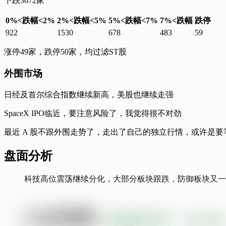
下跌3672家
0%<跌幅<2%
2%<跌幅<5%
5%<跌幅<7%
7%<跌幅
跌停
922
1530
678
483
59
涨停49家，跌停50家，均过滤ST股
外围市场
日经及首尔综合指数继续新高，美股也继续走强
SpaceX IPO临近，要注意风险了，我觉得很不对劲
最近 A 股不跟外围走势了，走出了自己的独立行情，或许是
盘面分析
科技高位震荡继续分化，大部分板块跟跌，防御板块又一