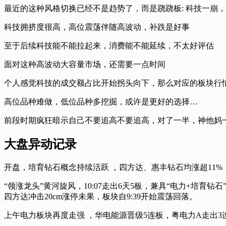
最近的这种风格切换已经不是趋势了，而是跷跷板: 科技一崩
科技拥挤度很高，高位震荡伴随高波动，补跌是好事
至于后续科技能不能拉起来，消费能不能延续，不太好评估
面对这种高波动大容量市场，还需要一点时间
个人感觉科技的成交额占比开始拐头向下，那么对应的板块行
高位品种难做，低位品种多挖掘，或许是更好的选择…
前段时期疯狂暗示自己不要追高不要追高，对了一半，神他妈
大盘异动记录
开盘，培育钻石概念持续活跃 ，四方达、惠丰钻石均涨超11
“领涨龙头”黄河旋风，10:07走出6天5板，兼具“电力+培育
四方达冲击20cm涨停未果，板块自9:39开始震荡回落。
上午电力板块再度走强 ，华电能源晋级5连板，粤电力A走出