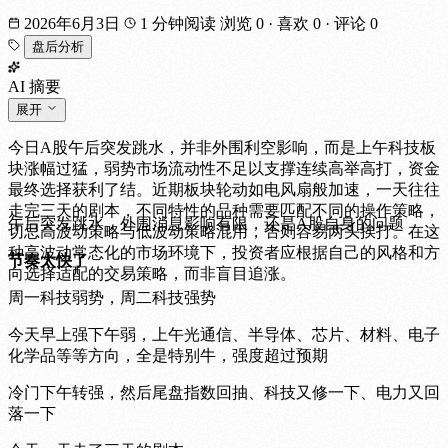
2026年6月3日
1 分钟阅读
浏览 0
·
喜欢 0
·
评论 0
盘后分析
AI 摘要
展开
今日A股午后突发跳水，并非外围利空影响，而是上午科技板
块涨幅过猛，弱势市场流动性不足以支撑连续高举高打，资金
最终选择获利了结。近期板块轮动如电风扇般加速，一天往往
走完三天的剧本，不同特性的品种需要匹配不同的操作策略，
午后突发跳水，外围消息影响有限，还是A股自身的问题
切忌高波动策略与低波动策略混用，否则容易两头挨打。在这
种高波动常态化的市场环境下，投资者应根据自己的风格和方
节奏太快了
向选择适配的交易策略，而非盲目追涨。
周一科技弱势，周二科技强势
今天早上强下午弱，上午光通信、半导体、芯片、材料、电子
化学品等等方向，全是特别牛，强度超过预期
冷门下午转强，然后尾盘指数回抽、科技又修一下、电力又回
落一下